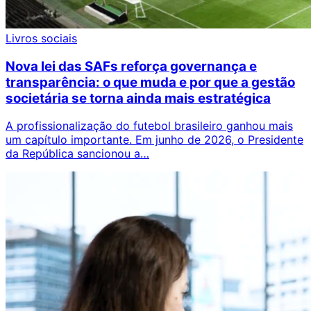
Livros sociais
Nova lei das SAFs reforça governança e
transparência: o que muda e por que a gestão
societária se torna ainda mais estratégica
A profissionalização do futebol brasileiro ganhou mais
um capítulo importante. Em junho de 2026, o Presidente
da República sancionou a…