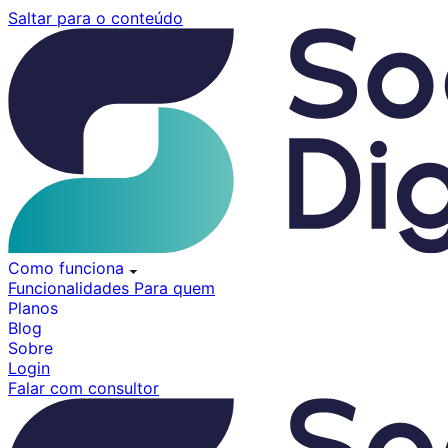
Pular
Saltar para o conteúdo
para
o
conteúdo
Como funciona
Funcionalidades
Para quem
Planos
Blog
Sobre
Login
Falar com consultor