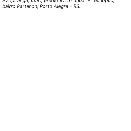
Av. Ipiranga, 6681, prédio 97, 5º andar – Tecnopuc,
bairro Partenon, Porto Alegre – RS.