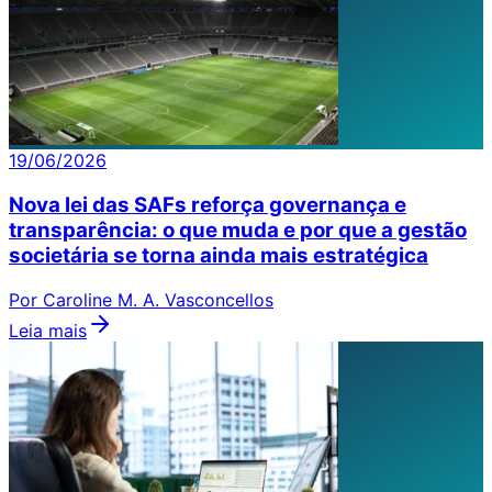
19/06/2026
Nova lei das SAFs reforça governança e
transparência: o que muda e por que a gestão
societária se torna ainda mais estratégica
Por Caroline M. A. Vasconcellos
Leia mais