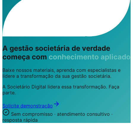
A gestão societária de verdade
começa com
conhecimento aplicado
Baixe nossos materiais, aprenda com especialistas e
lidere a transformação da sua gestão societária.
A Societário Digital lidera essa transformação. Faça
parte.
Solicite demonstração
Sem compromisso · atendimento consultivo ·
resposta rápida