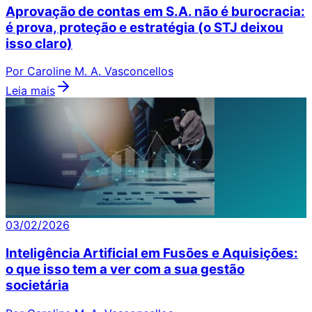
Aprovação de contas em S.A. não é burocracia:
é prova, proteção e estratégia (o STJ deixou
isso claro)
Por Caroline M. A. Vasconcellos
Leia mais
03/02/2026
Inteligência Artificial em Fusões e Aquisições:
o que isso tem a ver com a sua gestão
societária