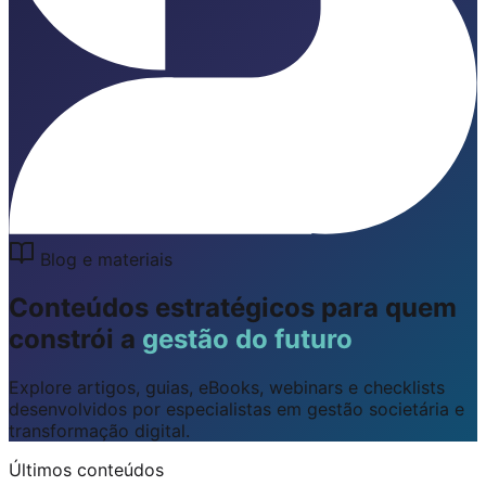
Blog e materiais
Conteúdos estratégicos para quem
constrói a
gestão do futuro
Explore artigos, guias, eBooks, webinars e checklists
desenvolvidos por especialistas em gestão societária e
transformação digital.
Últimos conteúdos