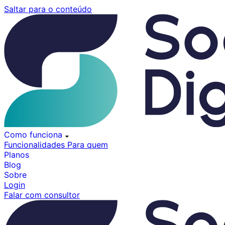
Pular
Saltar para o conteúdo
para
o
conteúdo
Como funciona
Funcionalidades
Para quem
Planos
Blog
Sobre
Login
Falar com consultor