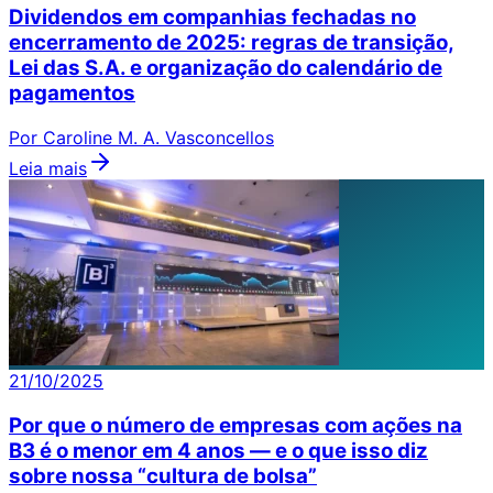
Dividendos em companhias fechadas no
encerramento de 2025: regras de transição,
Lei das S.A. e organização do calendário de
pagamentos
Por Caroline M. A. Vasconcellos
Leia mais
21/10/2025
Por que o número de empresas com ações na
B3 é o menor em 4 anos — e o que isso diz
sobre nossa “cultura de bolsa”