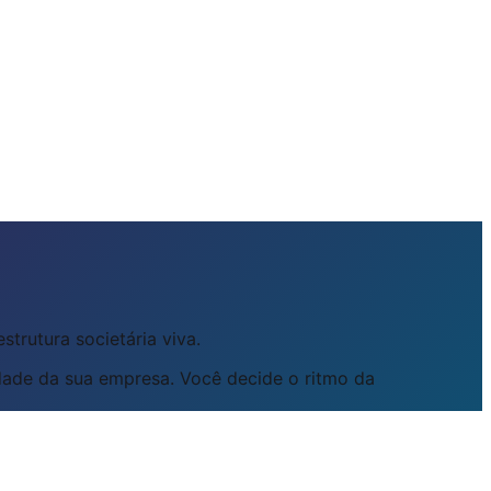
strutura societária viva.
ade da sua empresa. Você decide o ritmo da