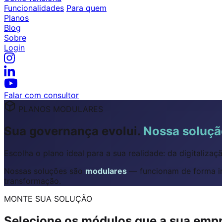
Funcionalidades
Para quem
Planos
Blog
Sobre
Login
Falar com consultor
PLANOS MODULARES
Sua governança evolui.
Nossa soluç
Escolha o plano ideal para a sua realidade: da digitalizaç
Nossas soluções são
modulares
— funcionam de forma in
transformação.
MONTE SUA SOLUÇÃO
Selecione os módulos que a sua empr