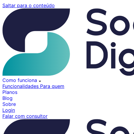
Pular
Saltar para o conteúdo
para
o
conteúdo
Como funciona
Funcionalidades
Para quem
Planos
Blog
Sobre
Login
Falar com consultor