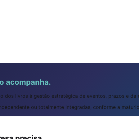
ão acompanha.
ão dos livros à gestão estratégica de eventos, prazos e da e
dependente ou totalmente integradas, conforme a maturid
esa precisa