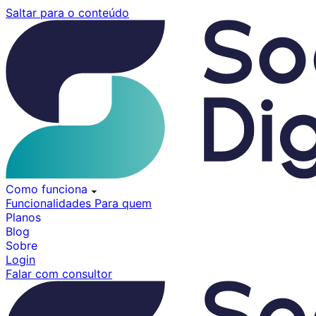
Pular
Saltar para o conteúdo
para
o
conteúdo
Como funciona
Funcionalidades
Para quem
Planos
Blog
Sobre
Login
Falar com consultor