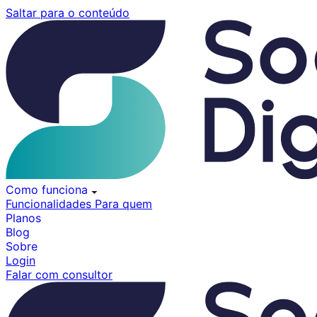
Pular
Saltar para o conteúdo
para
o
conteúdo
Como funciona
Funcionalidades
Para quem
Planos
Blog
Sobre
Login
Falar com consultor