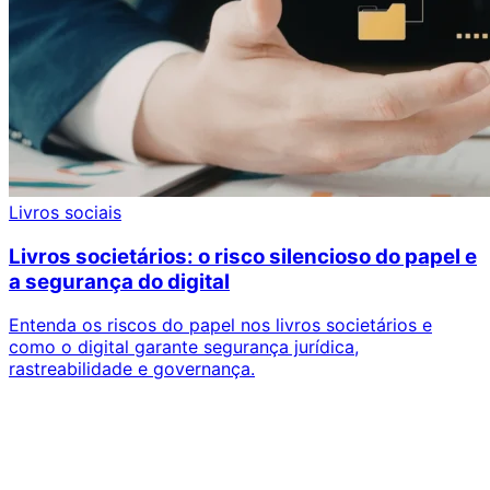
Livros sociais
Livros societários: o risco silencioso do papel e
a segurança do digital
Entenda os riscos do papel nos livros societários e
como o digital garante segurança jurídica,
rastreabilidade e governança.