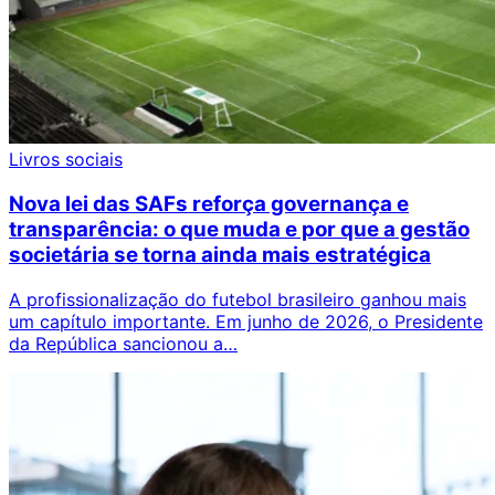
Livros sociais
Nova lei das SAFs reforça governança e
transparência: o que muda e por que a gestão
societária se torna ainda mais estratégica
A profissionalização do futebol brasileiro ganhou mais
um capítulo importante. Em junho de 2026, o Presidente
da República sancionou a…