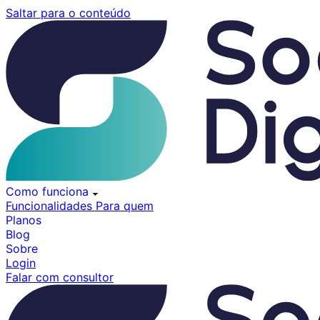
Pular
Saltar para o conteúdo
para
o
conteúdo
Como funciona
Funcionalidades
Para quem
Planos
Blog
Sobre
Login
Falar com consultor