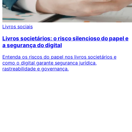
Livros sociais
Livros societários: o risco silencioso do papel e
a segurança do digital
Entenda os riscos do papel nos livros societários e
como o digital garante segurança jurídica,
rastreabilidade e governança.