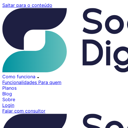
Pular
Saltar para o conteúdo
para
o
conteúdo
Como funciona
Funcionalidades
Para quem
Planos
Blog
Sobre
Login
Falar com consultor