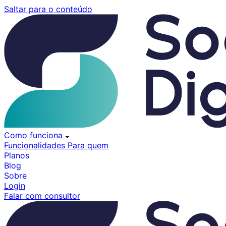
Pular
Saltar para o conteúdo
para
o
conteúdo
Como funciona
Funcionalidades
Para quem
Planos
Blog
Sobre
Login
Falar com consultor