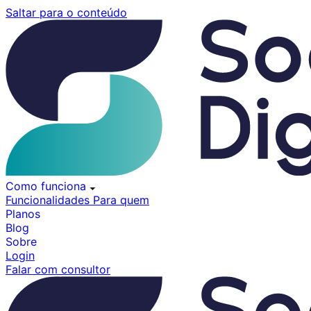
Pular
Saltar para o conteúdo
para
o
conteúdo
Como funciona
Funcionalidades
Para quem
Planos
Blog
Sobre
Login
Falar com consultor